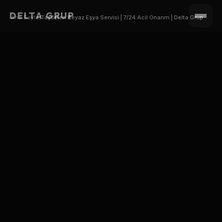
DELTA GRUP
Ana Sayfa
/
Taşdelen Beyaz Eşya Servisi | 7/24 Acil Onarım | Delta Grup