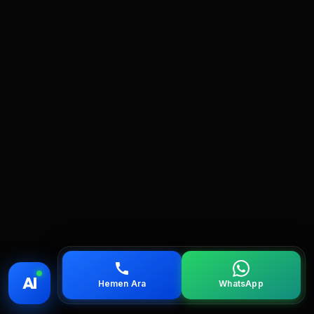
💰 Fiyat
📞 Ara
💬 WhatsApp
📍 Bölgeler
AI
Hemen Ara
WhatsApp
servis
çağırın