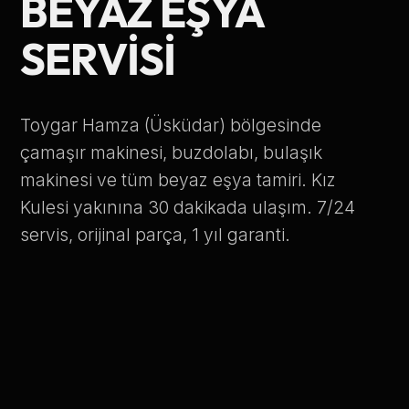
BEYAZ EŞYA
Telefon Numarası
SERVISI
Hizmet Türü
Toygar Hamza (Üsküdar) bölgesinde
çamaşır makinesi, buzdolabı, bulaşık
makinesi ve tüm beyaz eşya tamiri. Kız
Kulesi yakınına 30 dakikada ulaşım. 7/24
servis, orijinal parça, 1 yıl garanti.
Servis Çağır
Verileriniz KVKK kapsamında korunmaktadır.