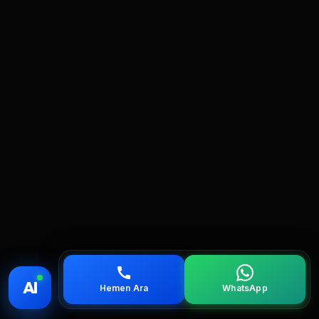
💰 Fiyat
📞 Ara
💬 WhatsApp
📍 Bölgeler
AI
Hemen Ara
WhatsApp
servis
çağırın