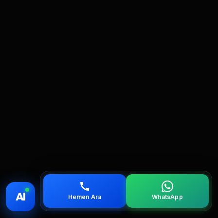
💰 Fiyat
📞 Ara
💬 WhatsApp
📍 Bölgeler
AI
Hemen Ara
WhatsApp
servis
çağırın