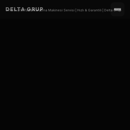
DELTA GRUP
Ana Sayfa
/
Tuzla Kurutma Makinesi Servisi | Hızlı & Garantili | Delta Grup