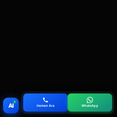
💰 Fiyat
📞 Ara
💬 WhatsApp
📍 Bölgeler
AI
Hemen Ara
WhatsApp
servis
çağırın