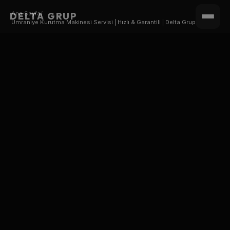
Ana Sayfa
/
DELTA GRUP
Ümraniye Kurutma Makinesi Servisi | Hızlı & Garantili | Delta Grup