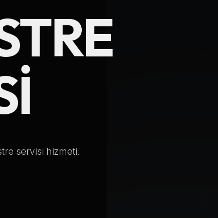
STRE
Telefon Numarası
Hizmet Türü
SI
Servis Çağır
tre servisi hizmeti.
Verileriniz KVKK kapsamında korunmaktadır.